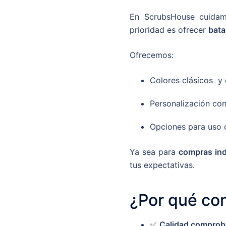
En ScrubsHouse cuidamos
prioridad es ofrecer
bata
Ofrecemos:
Colores clásicos y 
Personalización co
Opciones para uso c
Ya sea para
compras ind
tus expectativas.
¿Por qué co
✅
Calidad compro