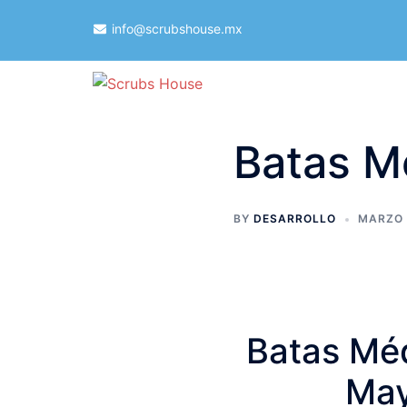
Skip
info@scrubshouse.mx
to
content
Batas M
BY
DESARROLLO
MARZO 
Batas Méd
May