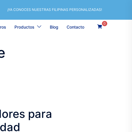
¡YA CONOCES NUESTRAS FILIPINAS PERSONALIZADAS!
0
ros
Productos
Blog
Contacto
e
dores para
idad