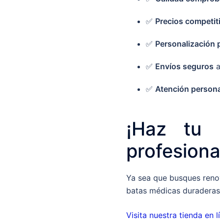
✅
Precios competit
✅
Personalización 
✅
Envíos seguros
a
✅
Atención persona
¡Haz tu 
profesional
Ya sea que busques renov
batas médicas duraderas,
Visita nuestra tienda en l