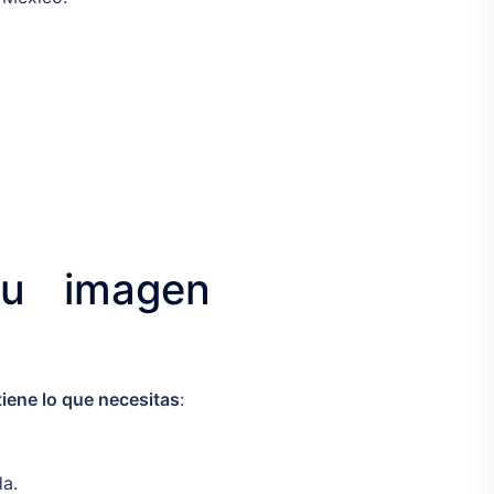
tu imagen
iene lo que necesitas
:
da.